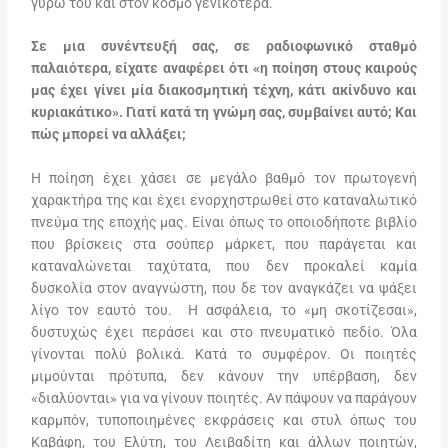
γύρω του και στον κόσμο γενικότερα.
Σε μια συνέντευξή σας, σε ραδιοφωνικό σταθμό
παλαιότερα, είχατε αναφέρει ότι «η ποίηση στους καιρούς
μας έχει γίνει μία διακοσμητική τέχνη, κάτι ακίνδυνο και
κυριακάτικο». Γιατί κατά τη γνώμη σας, συμβαίνει αυτό; Και
πώς μπορεί να αλλάξει;
Η ποίηση έχει χάσει σε μεγάλο βαθμό τον πρωτογενή
χαρακτήρα της και έχει ενορχηστρωθεί στο καταναλωτικό
πνεύμα της εποχής μας. Είναι όπως το οποιοδήποτε βιβλίο
που βρίσκεις στα σούπερ μάρκετ, που παράγεται και
καταναλώνεται ταχύτατα, που δεν προκαλεί καμία
δυσκολία στον αναγνώστη, που δε τον αναγκάζει να ψάξει
λίγο τον εαυτό του. Η ασφάλεια, το «μη σκοτίζεσαι»,
δυστυχώς έχει περάσει και στο πνευματικό πεδίο. Όλα
γίνονται πολύ βολικά. Κατά το συμφέρον. Οι ποιητές
μιμούνται πρότυπα, δεν κάνουν την υπέρβαση, δεν
«διαλύονται» για να γίνουν ποιητές. Αν πάψουν να παράγουν
καρμπόν, τυποποιημένες εκφράσεις και στυλ όπως του
Καβάφη, του Ελύτη, του Λειβαδίτη και άλλων ποιητών,