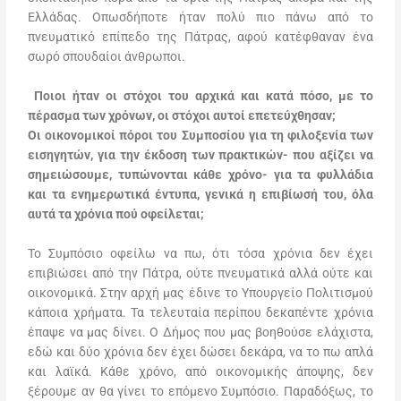
Ελλάδας. Οπωσδήποτε ήταν πολύ πιο πάνω από το
πνευματικό επίπεδο της Πάτρας, αφού κατέφθαναν ένα
σωρό σπουδαίοι άνθρωποι.
Ποιοι ήταν οι στόχοι του αρχικά και κατά πόσο, με το
πέρασμα των χρόνων, οι στόχοι αυτοί επετεύχθησαν;
Οι οικονομικοί πόροι του Συμποσίου για τη φιλοξενία των
εισηγητών, για την έκδοση των πρακτικών- που αξίζει να
σημειώσουμε, τυπώνονται
κάθε χρόνο- για τα φυλλάδια
και τα ενημερωτικά έντυπα, γενικά η επιβίωσή του, όλα
αυτά τα χρόνια πού οφείλεται;
Το Συμπόσιο οφείλω να πω, ότι τόσα χρόνια δεν έχει
επιβιώσει από την Πάτρα, ούτε πνευματικά αλλά ούτε και
οικονομικά. Στην αρχή μας έδινε το Υπουργείο Πολιτισμού
κάποια χρήματα. Τα τελευταία περίπου δεκαπέντε χρόνια
έπαψε να μας δίνει. Ο Δήμος που μας βοηθούσε ελάχιστα,
εδώ και δύο χρόνια δεν έχει δώσει δεκάρα, να το πω απλά
και λαϊκά. Κάθε χρόνο, από οικονομικής άποψης, δεν
ξέρουμε αν θα γίνει το επόμενο Συμπόσιο. Παραδόξως, το