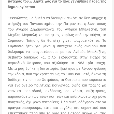
πατέρας του, μιλήστε μας για το πώς γεννήθηκε η ιδέα της
δημιουργίας του.
Ξεκινώντας, θα ήθελα να διευκρινίσω ότι αν δεν υπήρχε η
στήριξη του Πανεπιστημίου της Πάτρας και φίλων, όπως
του Ανδρέα Δημαρόγκωνα, του Ανδρέα Μπελεζίνη, του
Μιχάλη Μερακλή και ποιητών, κυρίως από την Αθήνα, το
Συμπόσιο Ποίησης δε θα είχε γίνει πραγματικότητα. Το
Συμπόσιο ήταν για μένα η συνέχεια ενός ονείρου που
θελήσαμε να πραγματώσουμε με τον Ανδρέα Μπελεζίνη,
σεβαστό δάσκαλο και φίλο, εκδίδοντας στην Πάτρα το
περιοδικό Όστρακο, που αξιώθηκε το 1963 τρία τεύχη.
Μετά μας βρήκε η δικτατορία, ξεκίνησα με λίγους φίλους
την Υδρία, που την κράτησα ως το 1985 και μετά, έκανα τη
διάδοχη κίνηση του Οστράκου, τα Όστρακα, που επρόκειτο
για ένα όνειρο ποιητικής κοινωνίας, ζωής και πράξης με
νεανικά περιοδικά, εκδόσεις, σεμινάρια, συζητήσεις,
παρουσιάσεις των νέων ποιητών και εκδηλώσεις όχι μόνο
ποιητικές, όχι μόνο πατραϊκές. Όλα αυτά, οδήγησαν στο να
πραγματοποιήσουμε, κάτι πιο μεγάλο, πιο σημαντικό που
επεκτάθηκε πέρα από τα όρια της Πάτρας ακόμα και της