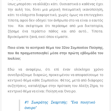
ίσως μπορέσει να αλλάξει κάτι. Ουσιαστικά ο καθένας έχει
την αυλή του, δίνει μια μερική πνευματική ικανοποίηση,
κάτι το ελάχιστα διαφορετικό, χωρίς όμως να επιτυγχάνει
τίποτα, αφού δεν οδηγεί τον άνθρωπο στο να είναι ο εαυτός
του. Και σκέφτομαι ότι περάσαμε από μια δικτατορία,
ζήσαμε ένα τεράστιο πάθος και από αυτό… Τίποτα.
Βρισκόμαστε ξανά, εκεί όπου είμαστε.
Ποιο είναι το κεντρικό θέμα του 32ου Συμποσίου Ποίησης,
που θα πραγματοποιηθεί μέσα στην πρώτη εβδομάδα του
Ιουλίου;
Εδώ να αναφέρω, ότι επί έναν ολόκληρο χρόνο
συνεδριάζουμε διαρκώς, προκειμένου να αποφασίσουμε το
κεντρικό θέμα κάθε Συμποσίου. Φέτος, μετά από διάφορες
συζητήσεις, καταλήξαμε στην πρόταση του Αλέξη Ζήρα, το
κεντρικό θέμα να είναι: Ποίηση και Όνειρο.
#1 Σωκράτης Σκαρτσής: "Ένα ποιητικό
όνειρο"