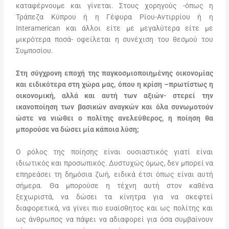
καταφέρνουμε και γίνεται. Στους χορηγούς -όπως η
Τράπεζα Κύπρου ή η Γέφυρα Ρίου-Αντιρρίου ή η
Interamerican και άλλοι είτε με μεγαλύτερα είτε με
μικρότερα ποσά- οφείλεται η συνέχιση του θεσμού του
Συμποσίου.
Στη σύγχρονη εποχή της παγκοσμιοποιημένης οικονομίας
και ειδικότερα στη χώρα μας, όπου η κρίση –πρωτίστως η
οικονομική, αλλά και αυτή των αξιών- στερεί την
ικανοποίηση των βασικών αναγκών και όλα συνωμοτούν
ώστε να νιώθει ο πολίτης ανελεύθερος, η ποίηση θα
μπορούσε να δώσει μία κάποια λύση;
Ο ρόλος της ποίησης είναι ουσιαστικός γιατί είναι
ιδιωτικός και προσωπικός. Δυστυχώς όμως, δεν μπορεί να
επηρεάσει τη δημόσια ζωή, ειδικά έτσι όπως είναι αυτή
σήμερα. Θα μπορούσε η τέχνη αυτή στον καθένα
ξεχωριστά, να δώσει τα κίνητρα για να σκεφτεί
διαφορετικά, να γίνει πιο ευαίσθητος και ως πολίτης και
ως άνθρωπος να πάψει να αδιαφορεί για όσα συμβαίνουν