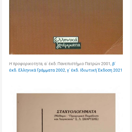
Η προφορικοτητα,
α΄ έκδ: Πανεπιστήμιο Πατρών 2001,
β΄
έκδ. Ελληνικά Γράμματα 2002
,
γ΄ έκδ. Ιδιωτική Έκδοση 2021