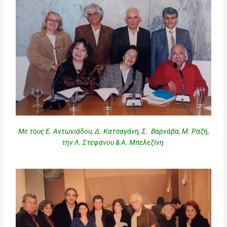
Με τους Ε. Αντωνιάδου, Δ. Κατσαγάνη, Σ. Βαρνάβα, Μ. Ραζή,
την Λ. Στεφάνου & Α. Μπελεζίνη