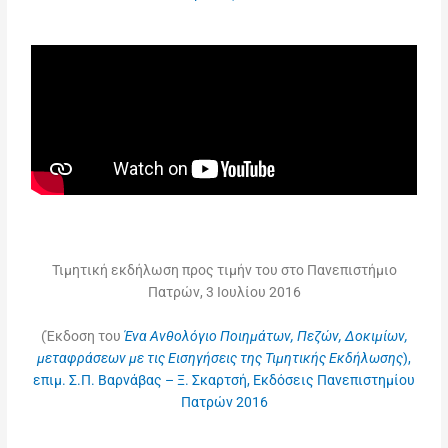
Τιμητική εκδήλωση προς τιμήν του στο Πανεπιστήμιο
Πατρών, 3 Ιουλίου 2016
(Έκδοση του
Ένα Ανθολόγιο Ποιημάτων, Πεζών, Δοκιμίων,
μεταφράσεων με τις Εισηγήσεις της
Τιμητικής Εκδήλωσης
),
επιμ. Σ.Π. Βαρνάβας – Ξ. Σκαρτσή, Εκδόσεις Πανεπιστημίου
Πατρών 2016