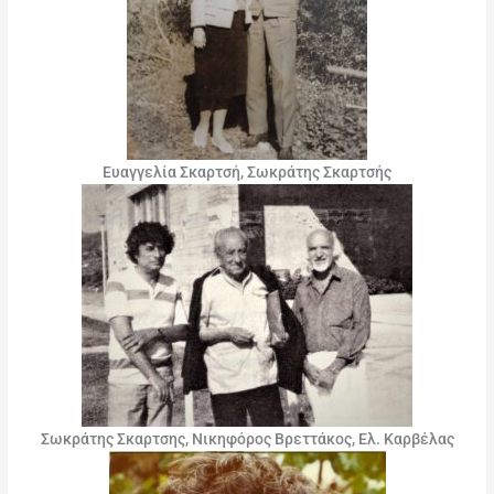
Ευαγγελία Σκαρτσή, Σωκράτης Σκαρτσής
Σωκράτης Σκαρτσης, Νικηφόρος Βρεττάκος, Ελ. Καρβέλας