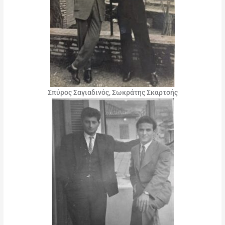
Σπύρος Σαγιαδινός, Σωκράτης Σκαρτσής