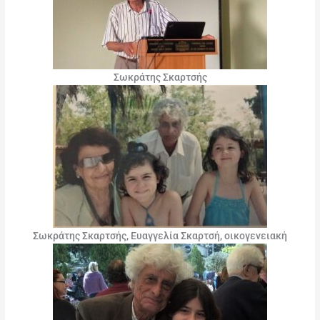
Σωκράτης Σκαρτσής
Σωκράτης Σκαρτσής, Ευαγγελία Σκαρτσή, οικογενειακή