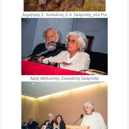
Δημήτρης Σ. Λουκάτος, Σ.Λ. Σκαρτσής_στο Ρίο
Άρης Μηλιώνης, Σωκράτης Σκαρτσής