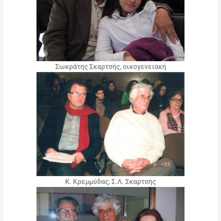
Σωκράτης Σκαρτσής, οικογενειακή
Κ. Κρεμμύδας, Σ.Λ. Σκαρτσής