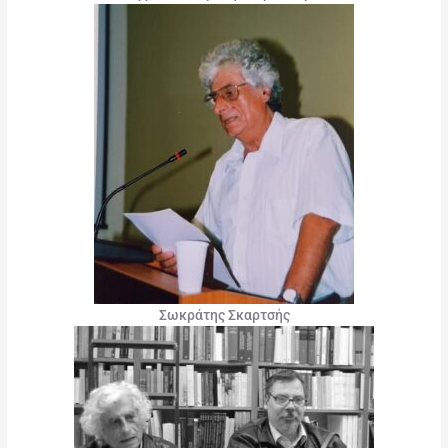
Σωκράτης Σκαρτσής