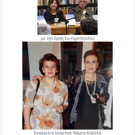
με την Ερση Σωτηροπούλου
Ευαγγελία Σκαρτσή, Μαρία Καρέλα