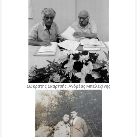
Σωκράτης Σκαρτσής, Ανδρέας Μπελεζίνης