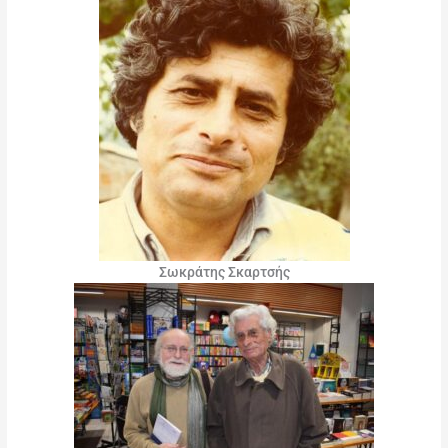
Σωκράτης Σκαρτσής