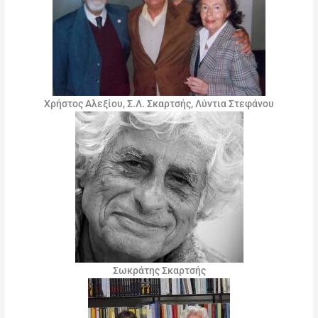
Χρήστος Αλεξίου, Σ.Λ. Σκαρτσής, Λύντια Στεφάνου
Σωκράτης Σκαρτσής