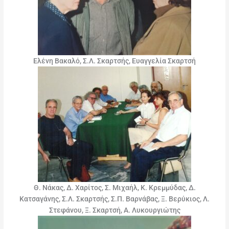
Ελένη Βακαλό, Σ.Λ. Σκαρτσής, Ευαγγελία Σκαρτσή
Θ. Νάκας, Δ. Χαρίτος, Σ. Μιχαήλ, Κ. Κρεμμύδας, Δ.
Κατσαγάνης, Σ.Λ. Σκαρτσής, Σ.Π. Βαρνάβας, Ξ. Βερύκιος, Λ.
Στεφάνου, Ξ. Σκαρτσή, Α. Λυκουργιώτης