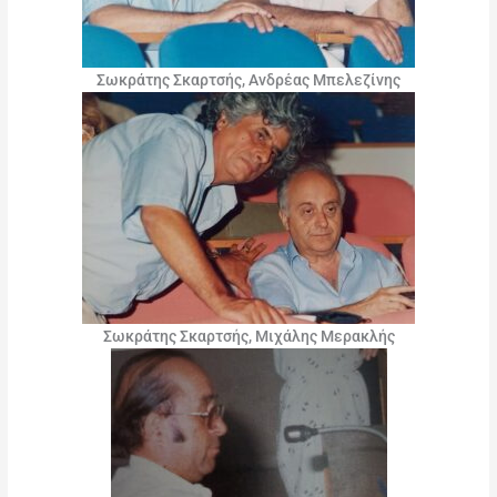
Σωκράτης Σκαρτσής, Ανδρέας Μπελεζίνης
Σωκράτης Σκαρτσής, Μιχάλης Μερακλής